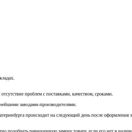
кладах.
отсутствие проблем с поставками, качеством, сроками.
пнейшими заводами-производителями.
катеринбурга происходит на следующий день после оформления з
но подобрать равноценную замену товару, если его нет в налич