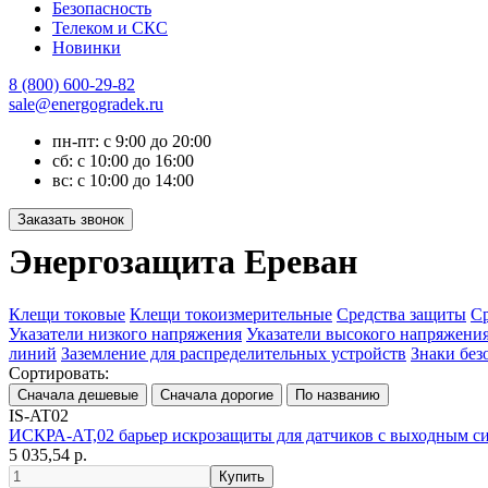
Безопасность
Телеком и СКС
Новинки
8 (800) 600-29-82
sale@energogradek.ru
пн-пт: с 9:00 до 20:00
сб: с 10:00 до 16:00
вс: с 10:00 до 14:00
Энергозащита Ереван
Клещи токовые
Клещи токоизмерительные
Средства защиты
Ср
Указатели низкого напряжения
Указатели высокого напряжени
линий
Заземление для распределительных устройств
Знаки без
Сортировать:
IS-AT02
ИСКРА-АТ,02 барьер искрозащиты для датчиков с выходным сигн
5 035,54 р.