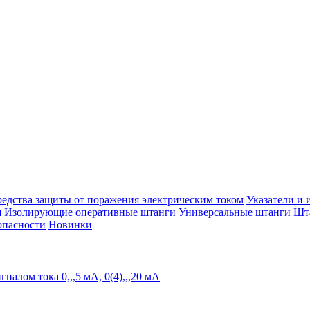
едства защиты от поражения электрическим током
Указатели и
я
Изолирующие оперативные штанги
Универсальные штанги
Шта
опасности
Новинки
алом тока 0,,,5 мА, 0(4),,,20 мА