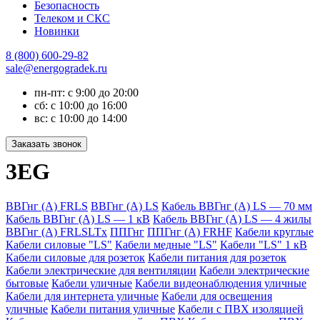
Безопасность
Телеком и СКС
Новинки
8 (800) 600-29-82
sale@energogradek.ru
пн-пт: с 9:00 до 20:00
сб: с 10:00 до 16:00
вс: с 10:00 до 14:00
3EG
ВВГнг (А) FRLS
ВВГнг (А) LS
Кабель ВВГнг (A) LS — 70 мм
Кабель ВВГнг (A) LS — 1 кВ
Кабель ВВГнг (A) LS — 4 жилы
ВВГнг (А) FRLSLTx
ППГнг
ППГнг (А) FRHF
Кабели круглые
Кабели силовые "LS"
Кабели медные "LS"
Кабели "LS" 1 кВ
Кабели силовые для розеток
Кабели питания для розеток
Кабели электрические для вентиляции
Кабели электрические
бытовые
Кабели уличные
Кабели видеонаблюдения уличные
Кабели для интернета уличные
Кабели для освещения
уличные
Кабели питания уличные
Кабели с ПВХ изоляцией