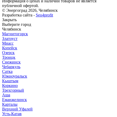
Информация о ценах и наличии товаров не является
публичной офертой.
© Энергоград 2026, Челябинск
Разработка сайта -
Seo4profit
Закрыть
Выберите город
Челябинск
Магнитогорск
Златоуст
Миасс
Копейск
Озерск
Троицк
Снежинск
Чебаркуль
Сатка
Южноуральск
Кыштым
Коркино
Трехгорный
Аша
Еманжелинск
Карталы
Верхний Уфалей
Усть-Катав