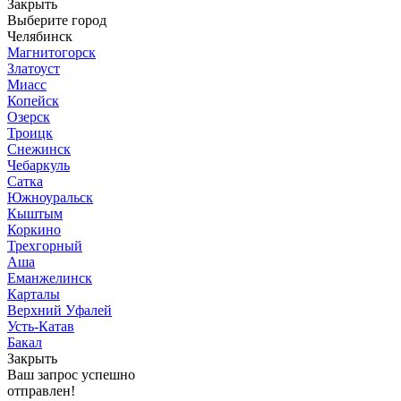
Закрыть
Выберите город
Челябинск
Магнитогорск
Златоуст
Миасс
Копейск
Озерск
Троицк
Снежинск
Чебаркуль
Сатка
Южноуральск
Кыштым
Коркино
Трехгорный
Аша
Еманжелинск
Карталы
Верхний Уфалей
Усть-Катав
Бакал
Закрыть
Ваш запрос успешно
отправлен!