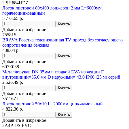
USH684HDZ
Лоток листовой 80х400 лонжерон 2 мм L=6000мм
горячеоцинкованный
5 773,65 р.
Добавить в избранное
75581S
BRAVA Розетка телевизионная TV проход без согласующего
сопротивления бежевая
438,04 р.
Добавить в избранное
607E038
Металлорукав DN 35мм в гладкой EVA изоляции D
внутреннний=35.0 мм D наружный= 43.0 IP66 (25 м) серый
2 526,49 р.
Добавить в избранное
35116ZL
Лоток листовой 50х10 L=2000мм цинк-ламельный
4 822,36 р.
Добавить в избранное
2A4P-DS-PVC