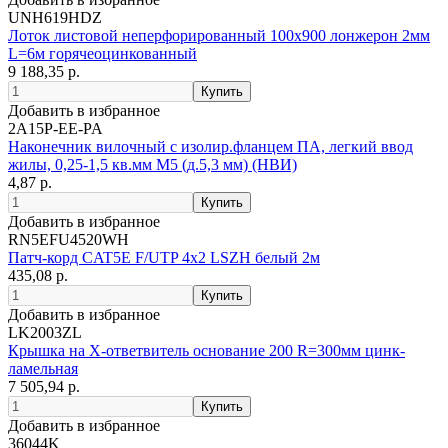
UNH619HDZ
Лоток листовой неперфорированный 100х900 лонжерон 2мм
L=6м горячеоцинкованный
9 188,35 р.
Добавить в избранное
2A15P-EE-PA
Наконечник вилочный с изолир.фланцем ПА, легкий ввод
жилы, 0,25-1,5 кв.мм М5 (д.5,3 мм) (НВИ)
4,87 р.
Добавить в избранное
RN5EFU4520WH
Патч-корд CAT5E F/UTP 4х2 LSZH белый 2м
435,08 р.
Добавить в избранное
LK2003ZL
Крышка на X-ответвитель основание 200 R=300мм цинк-
ламельная
7 505,94 р.
Добавить в избранное
36044K