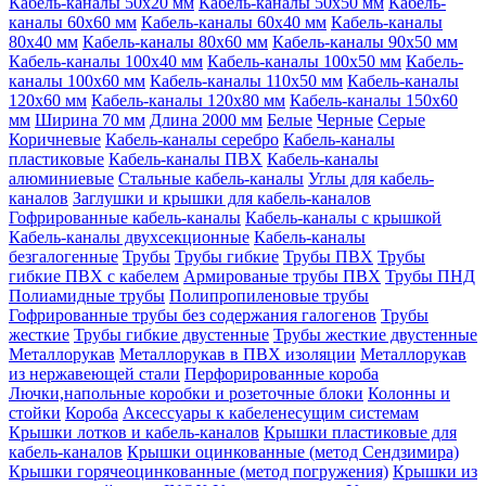
Кабель-каналы 50х20 мм
Кабель-каналы 50х50 мм
Кабель-
каналы 60х60 мм
Кабель-каналы 60х40 мм
Кабель-каналы
80х40 мм
Кабель-каналы 80х60 мм
Кабель-каналы 90х50 мм
Кабель-каналы 100х40 мм
Кабель-каналы 100х50 мм
Кабель-
каналы 100х60 мм
Кабель-каналы 110х50 мм
Кабель-каналы
120х60 мм
Кабель-каналы 120х80 мм
Кабель-каналы 150х60
мм
Ширина 70 мм
Длина 2000 мм
Белые
Черные
Серые
Коричневые
Кабель-каналы серебро
Кабель-каналы
пластиковые
Кабель-каналы ПВХ
Кабель-каналы
алюминиевые
Стальные кабель-каналы
Углы для кабель-
каналов
Заглушки и крышки для кабель-каналов
Гофрированные кабель-каналы
Кабель-каналы с крышкой
Кабель-каналы двухсекционные
Кабель-каналы
безгалогенные
Трубы
Трубы гибкие
Трубы ПВХ
Трубы
гибкие ПВХ с кабелем
Армированые трубы ПВХ
Трубы ПНД
Полиамидные трубы
Полипропиленовые трубы
Гофрированные трубы без содержания галогенов
Трубы
жесткие
Трубы гибкие двустенные
Трубы жесткие двустенные
Металлорукав
Металлорукав в ПВХ изоляции
Металлорукав
из нержавеющей стали
Перфорированные короба
Лючки,напольные коробки и розеточные блоки
Колонны и
стойки
Короба
Аксессуары к кабеленесущим системам
Крышки лотков и кабель-каналов
Крышки пластиковые для
кабель-каналов
Крышки оцинкованные (метод Сендзимира)
Крышки горячеоцинкованные (метод погружения)
Крышки из