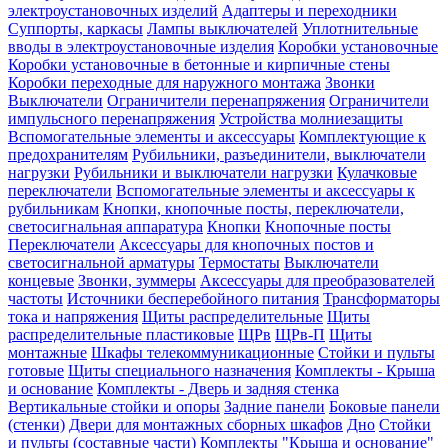
электроустановочных изделий
Адаптеры и переходники
Суппорты, каркасы
Лампы выключателей
Уплотнительные
вводы в электроустановочные изделия
Коробки установочные
Коробки установочные в бетонные и кирпичные стены
Коробки переходные для наружного монтажа
Звонки
Выключатели
Ограничители перенапряжения
Ограничители
импульсного перенапряжения
Устройства молниезащиты
Вспомогательные элементы и аксессуары
Комплектующие к
предохранителям
Рубильники, разъединители, выключатели
нагрузки
Рубильники и выключатели нагрузки
Кулачковые
переключатели
Вспомогательные элементы и аксессуары к
рубильникам
Кнопки, кнопочные посты, переключатели,
светосигнальная аппаратура
Кнопки
Кнопочные посты
Переключатели
Аксессуары для кнопочных постов и
светосигнальной арматуры
Термостаты
Выключатели
концевые
Звонки, зуммеры
Аксессуары для преобразователей
частоты
Источники бесперебойного питания
Трансформаторы
тока и напряжения
Щиты распределительные
Щиты
распределительные пластиковые
ЩРв
ЩРв-П
Щиты
монтажные
Шкафы телекоммуникационные
Стойки и пульты
готовые
Щиты специального назначения
Комплекты - Крыша
и основание
Комплекты - Дверь и задняя стенка
Вертикальные стойки и опоры
Задние панели
Боковые панели
(стенки)
Двери для монтажных сборных шкафов
Дно
Стойки
и пульты (составные части)
Комплекты "Крыша и основание"