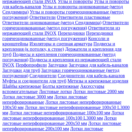
нержавеющей стали INOX
Углы и повороты
Углы и повороты
для кабель-каналов
Углы и повороты оцинкованные (метод
Сендзимира)
Углы и повороты горячеоцинкованные (метод
погружения)
Ответвители
Ответвители пластиковые
Ответвители оцинкованные (метод Сендзимира)
Ответвители
горячеоцинкованные (метод погружения)
Ответвители из
нержавеющей стали INOX
Переходники
Переходники
горячеоцинкованные (метод погружения)
Консоли и
кронштейны
Изоляторы и сцепная арматура
Подвесы и
крепления (к потолку, к стене)
Держатели и крепления для
труб
Подвесы и крепления горячеоцинкованные (метод
погружения)
Подвесы и крепления из нержавеющей стали
INOX
Перфопрофили
Заглушки
Заглушки для кабель-каналов
Заглушки для труб
Заглушки горячеоцинкованные (метод
погружения)
Соединители
Соединители для кабель-каналов
Муфты и соединители для труб
Метизы и крепежные изделия
Шайбы крепежные
Болты крепежные
Аксессуары
вспомогательные
Листовые лотки
Лотки листовые 2000 мм
Лотки листовые 3000 мм
Лотки листовые
неперфорированные
Лотки листовые неперфорированные
100х50 мм
Лотки листовые неперфорированные 100х50 L3000
мм
Лотки листовые неперфорированные 100х100 мм
Лотки
листовые неперфорированные 100х100 L3000 мм
Лотки
листовые неперфорированные 200х50 мм
Лотки листовые
неперфорированные 200х100 мм
Лотки листовые