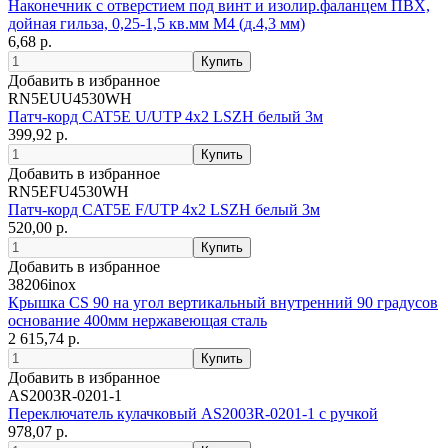
Наконечник с отверстием под винт и изолир.фaланцем ПВХ,
дойная гильза, 0,25-1,5 кв.мм М4 (д.4,3 мм)
6,68 р.
Добавить в избранное
RN5EUU4530WH
Патч-корд CAT5E U/UTP 4х2 LSZH белый 3м
399,92 р.
Добавить в избранное
RN5EFU4530WH
Патч-корд CAT5E F/UTP 4х2 LSZH белый 3м
520,00 р.
Добавить в избранное
38206inox
Крышка CS 90 на угол вертикальный внутренний 90 градусов
основание 400мм нержавеющая сталь
2 615,74 р.
Добавить в избранное
AS2003R-0201-1
Переключатель кулачковый AS2003R-0201-1 с ручкой
978,07 р.