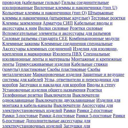
проводов (кабельные гильзы)
Гильзы соединительные
изолированные
Вилочные клеммы и наконечники (тип U)
Кольцевые клеммы и наконечники (тип О)
Штырьковые
клеммы и наконечники (штыревые круглые)
Тестовые розетки
Клеммы заземления
Арматура СИП
Кабельные вводы и
аксессуары к ним
Вилки силовые
Розетки силовые
Вспомогательные элементы и аксессуары для разъемов
Силовые разъемы стандарта CEE
Комбинационные модули
Клеммные зажимы
Клеммные соединения специальные
Аксессуары клеммных соединений
Изделия для изоляции,
крепления и маркировки
Изолента ПВХ
Специальные
изоляционные ленты и материалы
Монтажные и крепежные
ленты
Термоусаживаемые изделия
Кабельные стяжки
(хомуты) пластиковые
Скобы пластиковые
Скобы
металлические
Маркировочные изделия
Защитные и ведущие
системы для кабелей
Углы, ответвители и переходники для
коробов
Заглушки и накладки для коробов
Вводы в стену
Установочные изделия общего назначения
Розетки
Телефонные розетки
Выключатели
Выключатели
одноклавишные
Выключатели двухклавишные
Изделия для
монтажа в кабель-каналы
Выключатели
Аксессуары для
электроустановочных изделий
Рамки
Рамки 2-постовые
Рамки 3-постовые
Рамки 4-постовые
Рамки 5-постовые
Рамки
6-постовые
Дополнительные аксессуары для
электроустановочных изделий
Заглушки для