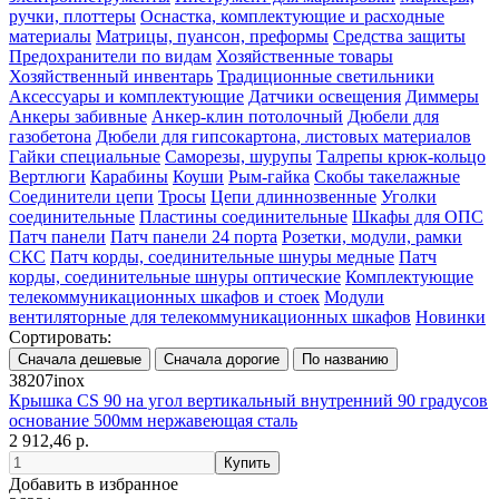
ручки, плоттеры
Оснастка, комплектующие и расходные
материалы
Матрицы, пуансон, преформы
Средства защиты
Предохранители по видам
Хозяйственные товары
Хозяйственный инвентарь
Традиционные светильники
Аксессуары и комплектующие
Датчики освещения
Диммеры
Анкеры забивные
Анкер-клин потолочный
Дюбели для
газобетона
Дюбели для гипсокартона, листовых материалов
Гайки специальные
Саморезы, шурупы
Талрепы крюк-кольцо
Вертлюги
Карабины
Коуши
Рым-гайка
Скобы такелажные
Соединители цепи
Тросы
Цепи длиннозвенные
Уголки
соединительные
Пластины соединительные
Шкафы для ОПС
Патч панели
Патч панели 24 порта
Розетки, модули, рамки
СКС
Патч корды, соединительные шнуры медные
Патч
корды, соединительные шнуры оптические
Комплектующие
телекоммуникационных шкафов и стоек
Модули
вентиляторные для телекоммуникационных шкафов
Новинки
Сортировать:
38207inox
Крышка CS 90 на угол вертикальный внутренний 90 градусов
основание 500мм нержавеющая сталь
2 912,46 р.
Добавить в избранное