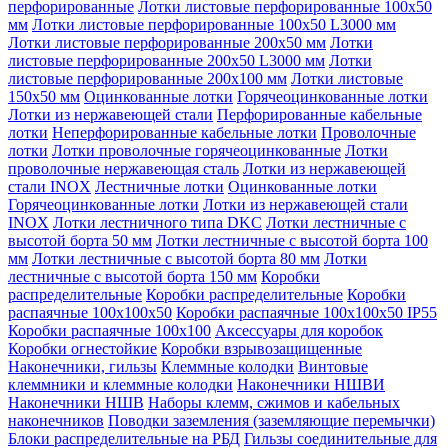
перфорированные
Лотки листовые перфорированные 100х50
мм
Лотки листовые перфорированные 100х50 L3000 мм
Лотки листовые перфорированные 200х50 мм
Лотки
листовые перфорированные 200х50 L3000 мм
Лотки
листовые перфорированные 200х100 мм
Лотки листовые
150х50 мм
Оцинкованные лотки
Горячеоцинкованные лотки
Лотки из нержавеющей стали
Перфорированные кабельные
лотки
Неперфорированные кабельные лотки
Проволочные
лотки
Лотки проволочные горячеоцинкованные
Лотки
проволочные нержавеющая сталь
Лотки из нержавеющей
стали INOX
Лестничные лотки
Оцинкованные лотки
Горячеоцинкованные лотки
Лотки из нержавеющей стали
INOX
Лотки лестничного типа DKC
Лотки лестничные с
высотой борта 50 мм
Лотки лестничные с высотой борта 100
мм
Лотки лестничные с высотой борта 80 мм
Лотки
лестничные с высотой борта 150 мм
Коробки
распределительные
Коробки распределительные
Коробки
распаячные 100х100х50
Коробки распаячные 100х100х50 IP55
Коробки распаячные 100х100
Аксессуары для коробок
Коробки огнестойкие
Коробки взрывозащищенные
Наконечники, гильзы
Клеммные колодки
Винтовые
клеммники и клеммные колодки
Наконечники НШВИ
Наконечники НШВ
Наборы клемм, сжимов и кабельных
наконечников
Поводки заземления (заземляющие перемычки)
Блоки распределительные на РБД
Гильзы соединительные для