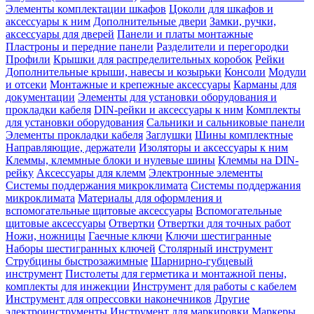
Элементы комплектации шкафов
Цоколи для шкафов и
аксессуары к ним
Дополнительные двери
Замки, ручки,
аксессуары для дверей
Панели и платы монтажные
Пластроны и передние панели
Разделители и перегородки
Профили
Крышки для распределительных коробок
Рейки
Дополнительные крыши, навесы и козырьки
Консоли
Модули
и отсеки
Монтажные и крепежные аксессуары
Карманы для
документации
Элементы для установки оборудования и
прокладки кабеля
DIN-рейки и аксессуары к ним
Комплекты
для установки оборудования
Сальники и сальниковые панели
Элементы прокладки кабеля
Заглушки
Шины комплектные
Направляющие, держатели
Изоляторы и аксессуары к ним
Клеммы, клеммные блоки и нулевые шины
Клеммы на DIN-
рейку
Аксессуары для клемм
Электронные элементы
Системы поддержания микроклимата
Системы поддержания
микроклимата
Материалы для оформления и
вспомогательные щитовые аксессуары
Вспомогательные
щитовые аксессуары
Отвертки
Отвертки для точных работ
Ножи, ножницы
Гаечные ключи
Ключи шестигранные
Наборы шестигранных ключей
Столярный инструмент
Струбцины быстрозажимные
Шарнирно-губцевый
инструмент
Пистолеты для герметика и монтажной пены,
комплекты для инжекции
Инструмент для работы с кабелем
Инструмент для опрессовки наконечников
Другие
электроинструменты
Инструмент для маркировки
Маркеры,