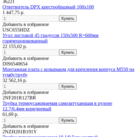
36221
Ответвитель DPX крестообразный 100х100
1 447,75 р.
Добавить в избранное
USC655HDZ
Угол листовой 45 градусов 150x500 R=660мм
горячеоцинкованный
22 155,02 р.
Добавить в избранное
DIS6540654
Монтажная плата с козырьком для крепления корпуса M550 на
тумбу/трубу
32 562,16 р.
Добавить в избранное
2NF201R127BR
Трубка термоусаживаемая самозатухающая в рулоне
12.7/6.4мм коричневый
61,69 р.
Добавить в избранное
2NZH201B191Y