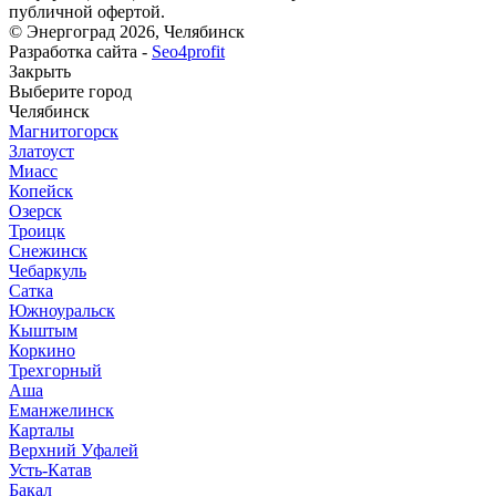
публичной офертой.
© Энергоград 2026, Челябинск
Разработка сайта -
Seo4profit
Закрыть
Выберите город
Челябинск
Магнитогорск
Златоуст
Миасс
Копейск
Озерск
Троицк
Снежинск
Чебаркуль
Сатка
Южноуральск
Кыштым
Коркино
Трехгорный
Аша
Еманжелинск
Карталы
Верхний Уфалей
Усть-Катав
Бакал