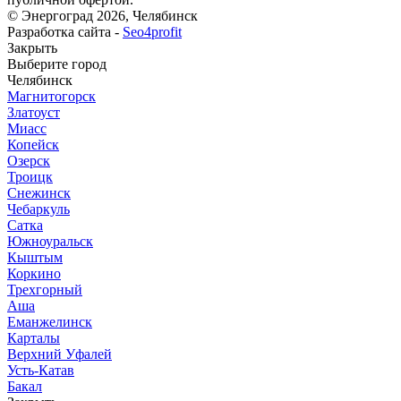
© Энергоград 2026, Челябинск
Разработка сайта -
Seo4profit
Закрыть
Выберите город
Челябинск
Магнитогорск
Златоуст
Миасс
Копейск
Озерск
Троицк
Снежинск
Чебаркуль
Сатка
Южноуральск
Кыштым
Коркино
Трехгорный
Аша
Еманжелинск
Карталы
Верхний Уфалей
Усть-Катав
Бакал