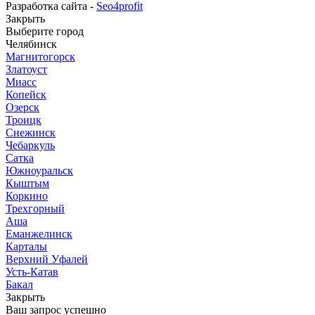
Разработка сайта -
Seo4profit
Закрыть
Выберите город
Челябинск
Магнитогорск
Златоуст
Миасс
Копейск
Озерск
Троицк
Снежинск
Чебаркуль
Сатка
Южноуральск
Кыштым
Коркино
Трехгорный
Аша
Еманжелинск
Карталы
Верхний Уфалей
Усть-Катав
Бакал
Закрыть
Ваш запрос успешно