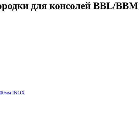
городки для консолей BBL/BB
 300мм INOX