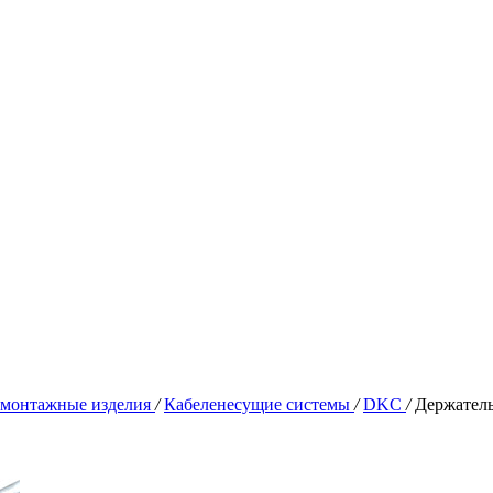
омонтажные изделия
/
Кабеленесущие системы
/
DKC
/
Держатель