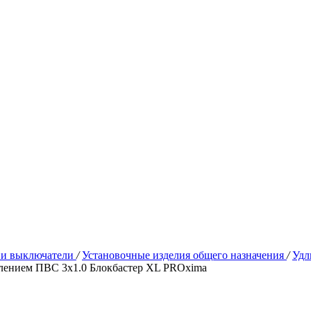
 и выключатели
/
Установочные изделия общего назначения
/
Удл
емлением ПВС 3х1.0 Блокбастер XL PROxima