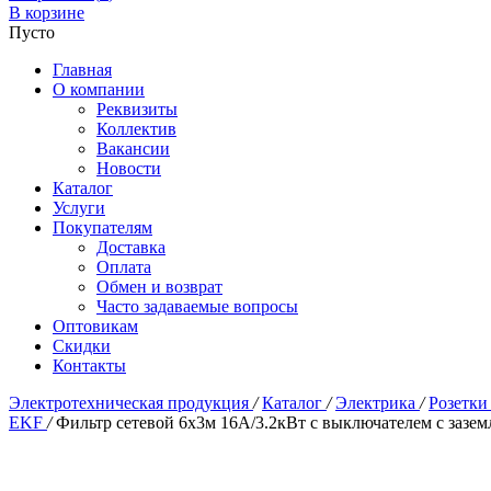
В корзине
Пусто
Главная
О компании
Реквизиты
Коллектив
Вакансии
Новости
Каталог
Услуги
Покупателям
Доставка
Оплата
Обмен и возврат
Часто задаваемые вопросы
Оптовикам
Скидки
Контакты
Электротехническая продукция
/
Каталог
/
Электрика
/
Розетки
EKF
/
Фильтр сетевой 6x3м 16А/3.2кВт с выключателем с заз