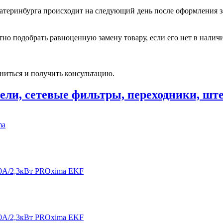
катеринбурга происходит на следующий день после оформления з
но подобрать равноценную замену товару, если его нет в налич
ниться и получить консультацию.
ели, сетевые фильтры, переходники, шт
ma
 10А/2,3кВт PROxima EKF
 10А/2,3кВт PROxima EKF