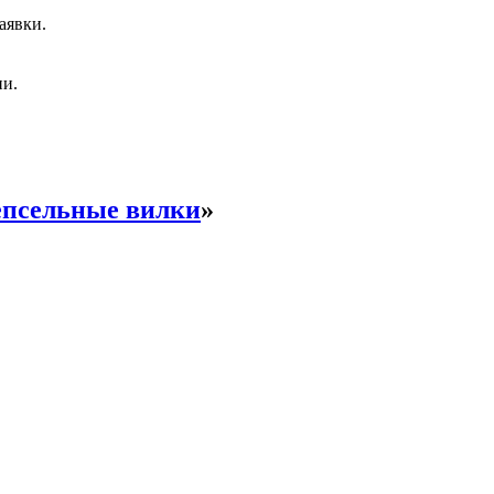
аявки.
ии.
епсельные вилки
»