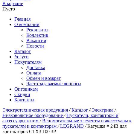
В корзине
Пусто
Главная
О компании
Реквизиты
Коллектив
Вакансии
Новости
Каталог
Услуги
Покупателям
Доставка
Оплата
Обмен и возврат
Часто задаваемые вопросы
Оптовикам
Скидки
Контакты
Электротехническая продукция
/
Каталог
/
Электрика
/
Низковольтное оборудование
/
Пускатели, контакторы и
аксессуары к ним
/
Вспомогательные элементы и аксессуары к
пускателям и контакторам
/
LEGRAND
/
Катушка = 24В для
контакторов CTX3 100 3P