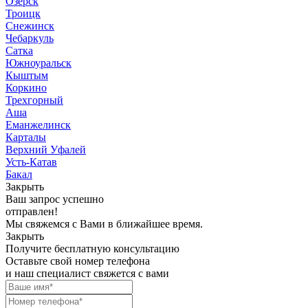
Озерск
Троицк
Снежинск
Чебаркуль
Сатка
Южноуральск
Кыштым
Коркино
Трехгорный
Аша
Еманжелинск
Карталы
Верхний Уфалей
Усть-Катав
Бакал
Закрыть
Ваш запрос успешно
отправлен!
Мы свяжемся с Вами в ближайшее время.
Закрыть
Получите бесплатную консультацию
Оставьте свой номер телефона
и наш специалист свяжется с вами