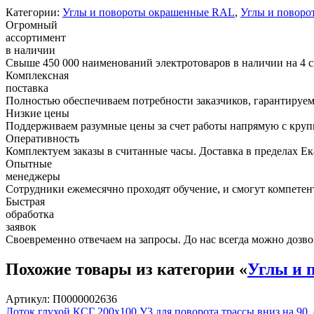
Категории:
Углы и повороты окрашенные RAL
,
Углы и поворо
Огромный
ассортимент
в наличии
Свыше 450 000 наименований электротоваров в наличии на 4 с
Комплексная
поставка
Полностью обеспечиваем потребности заказчиков, гарантируем 
Низкие цены
Поддерживаем разумные цены за счет работы напрямую с кру
Оперативность
Комплектуем заказы в считанные часы. Доставка в пределах Е
Опытные
менеджеры
Сотрудники ежемесячно проходят обучение, и смогут компетент
Быстрая
обработка
заявок
Своевременно отвечаем на запросы. До нас всегда можно дозво
Похожие товары из категории «
Углы и 
Артикул: П0000002636
Лоток глухой КСГ 200х100 У3 для поворота трассы вниз на 90,