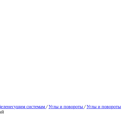
абеленесущим системам
/
Углы и повороты
/
Углы и повороты
ый