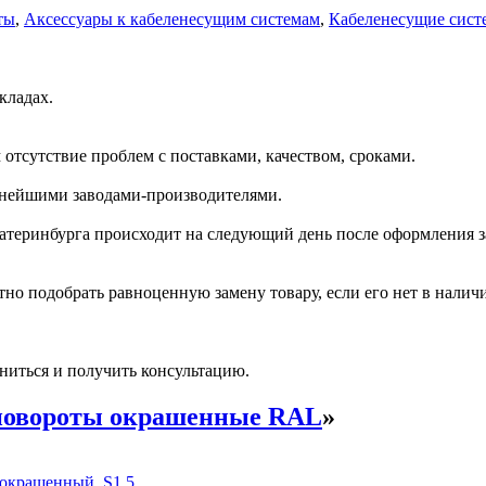
ты
,
Аксессуары к кабеленесущим системам
,
Кабеленесущие сист
кладах.
отсутствие проблем с поставками, качеством, сроками.
пнейшими заводами-производителями.
катеринбурга происходит на следующий день после оформления з
но подобрать равноценную замену товару, если его нет в налич
ниться и получить консультацию.
повороты окрашенные RAL
»
 окрашенный, S1,5