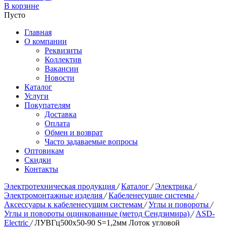
В корзине
Пусто
Главная
О компании
Реквизиты
Коллектив
Вакансии
Новости
Каталог
Услуги
Покупателям
Доставка
Оплата
Обмен и возврат
Часто задаваемые вопросы
Оптовикам
Скидки
Контакты
Электротехническая продукция
/
Каталог
/
Электрика
/
Электромонтажные изделия
/
Кабеленесущие системы
/
Аксессуары к кабеленесущим системам
/
Углы и повороты
/
Углы и повороты оцинкованные (метод Сендзимира)
/
ASD-
Electric
/
ЛУВГц500х50-90 S=1,2мм Лоток угловой