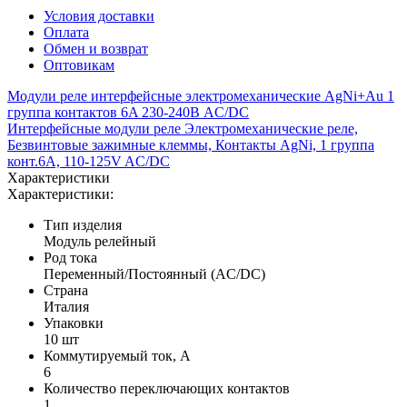
Условия доставки
Оплата
Обмен и возврат
Оптовикам
Модули реле интерфейсные электромеханические AgNi+Au 1
группа контактов 6A 230-240В AC/DC
Интерфейсные модули реле Электромеханические реле,
Безвинтовые зажимные клеммы, Контакты AgNi, 1 группа
конт.6A, 110-125V AC/DC
Характеристики
Характеристики:
Тип изделия
Модуль релейный
Род тока
Переменный/Постоянный (AC/DC)
Страна
Италия
Упаковки
10 шт
Коммутируемый ток, А
6
Количество переключающих контактов
1