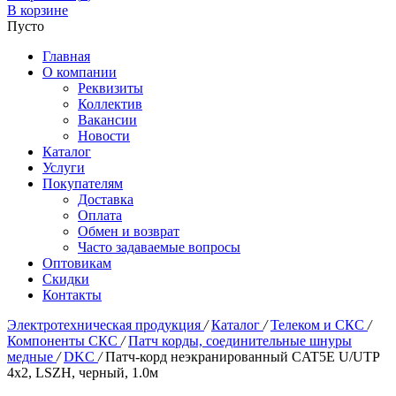
В корзине
Пусто
Главная
О компании
Реквизиты
Коллектив
Вакансии
Новости
Каталог
Услуги
Покупателям
Доставка
Оплата
Обмен и возврат
Часто задаваемые вопросы
Оптовикам
Скидки
Контакты
Электротехническая продукция
/
Каталог
/
Телеком и СКС
/
Компоненты СКС
/
Патч корды, соединительные шнуры
медные
/
DKC
/
Патч-корд неэкранированный CAT5E U/UTP
4х2, LSZH, черный, 1.0м