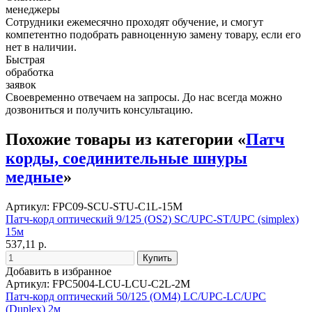
менеджеры
Сотрудники ежемесячно проходят обучение, и смогут
компетентно подобрать равноценную замену товару, если его
нет в наличии.
Быстрая
обработка
заявок
Своевременно отвечаем на запросы. До нас всегда можно
дозвониться и получить консультацию.
Похожие товары из категории «
Патч
корды, соединительные шнуры
медные
»
Артикул: FPC09-SCU-STU-C1L-15M
Патч-корд оптический 9/125 (OS2) SC/UPC-ST/UPC (simplex)
15м
537,11 р.
Добавить в избранное
Артикул: FPC5004-LCU-LCU-C2L-2M
Патч-корд оптический 50/125 (OM4) LC/UPC-LC/UPC
(Duplex) 2м