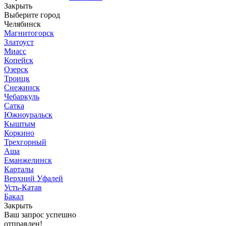
Закрыть
Выберите город
Челябинск
Магнитогорск
Златоуст
Миасс
Копейск
Озерск
Троицк
Снежинск
Чебаркуль
Сатка
Южноуральск
Кыштым
Коркино
Трехгорный
Аша
Еманжелинск
Карталы
Верхний Уфалей
Усть-Катав
Бакал
Закрыть
Ваш запрос успешно
отправлен!