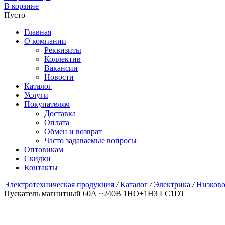
В корзине
Пусто
Главная
О компании
Реквизиты
Коллектив
Вакансии
Новости
Каталог
Услуги
Покупателям
Доставка
Оплата
Обмен и возврат
Часто задаваемые вопросы
Оптовикам
Скидки
Контакты
Электротехническая продукция
/
Каталог
/
Электрика
/
Низково
Пускатель магнитный 60А ~240В 1НО+1НЗ LC1DT