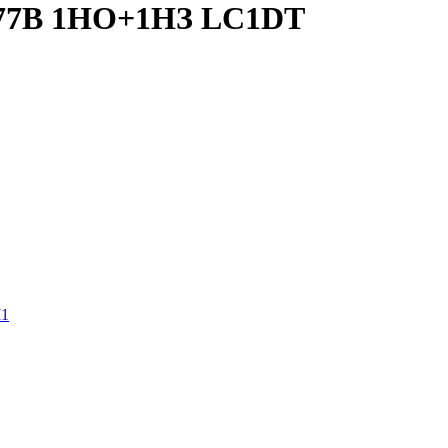
277В 1НО+1НЗ LC1DT
M1