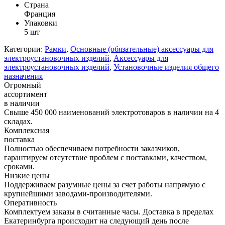
Страна
Франция
Упаковки
5 шт
Категории:
Рамки
,
Основные (обязательные) аксессуары для
электроустановочных изделий
,
Аксессуары для
электроустановочных изделий
,
Установочные изделия общего
назначения
Огромный
ассортимент
в наличии
Свыше 450 000 наименований электротоваров в наличии на 4
складах.
Комплексная
поставка
Полностью обеспечиваем потребности заказчиков,
гарантируем отсутствие проблем с поставками, качеством,
сроками.
Низкие цены
Поддерживаем разумные цены за счет работы напрямую с
крупнейшими заводами-производителями.
Оперативность
Комплектуем заказы в считанные часы. Доставка в пределах
Екатеринбурга происходит на следующий день после