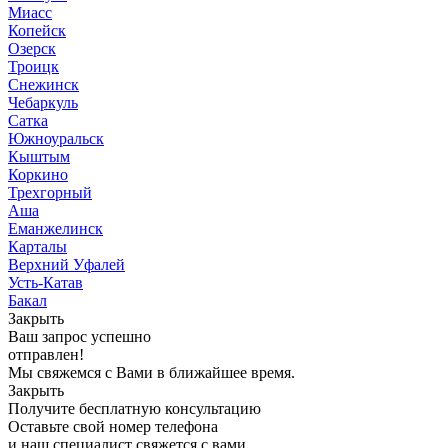
Миасс
Копейск
Озерск
Троицк
Снежинск
Чебаркуль
Сатка
Южноуральск
Кыштым
Коркино
Трехгорный
Аша
Еманжелинск
Карталы
Верхний Уфалей
Усть-Катав
Бакал
Закрыть
Ваш запрос успешно
отправлен!
Мы свяжемся с Вами в ближайшее время.
Закрыть
Получите бесплатную консультацию
Оставьте свой номер телефона
и наш специалист свяжется с вами