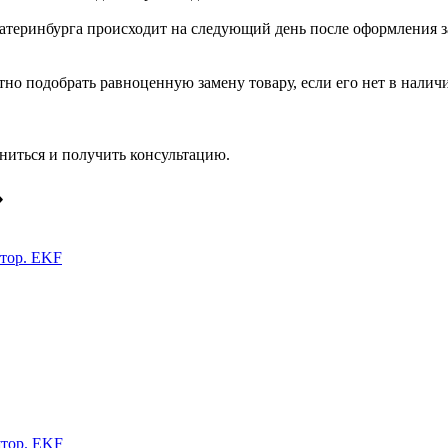
катеринбурга происходит на следующий день после оформления з
но подобрать равноценную замену товару, если его нет в налич
ниться и получить консультацию.
»
штор. EKF
штор. EKF