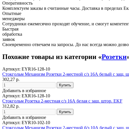
Оперативность
Комплектуем заказы в считанные часы. Доставка в пределах Е
Опытные
менеджеры
Сотрудники ежемесячно проходят обучение, и смогут компетент
Быстрая
обработка
заявок
Своевременно отвечаем на запросы. До нас всегда можно дозво
Похожие товары из категории «
Розетки
Артикул: EYR16-128-10
Стокгольм Механизм Розетки 2-местной с/з 16А белый с защ. 
302,27 р.
Добавить в избранное
Артикул: EXR16-128-10
Стокгольм Розетка 2-местная с/з 16А белая с защ. штор. EKF
312,82 р.
Добавить в избранное
Артикул: EYR10-102-10
Стокгольм Механизм Розетки 2-местной б/з 10А белый с защ. 