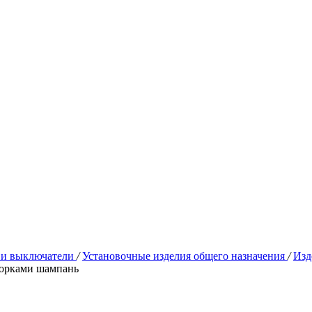
 и выключатели
/
Установочные изделия общего назначения
/
Изд
торками шампань