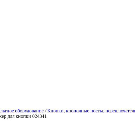
льтное оборудование
/
Кнопки, кнопочные посты, переключатели
кер для кнопки 024341