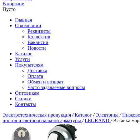
В корзине
Пусто
Главная
О компании
Реквизиты
Коллектив
Вакансии
Новости
Каталог
Услуги
Покупателям
Доставка
Оплата
Обмен и возврат
Часто задаваемые вопросы
Оптовикам
Скидки
Контакты
Электротехническая продукция
/
Каталог
/
Электрика
/
Низково
постов и светосигнальной арматуры
/
LEGRAND
/
Вставка мар