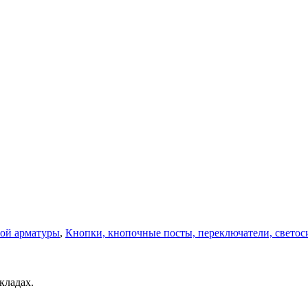
ной арматуры
,
Кнопки, кнопочные посты, переключатели, светос
кладах.