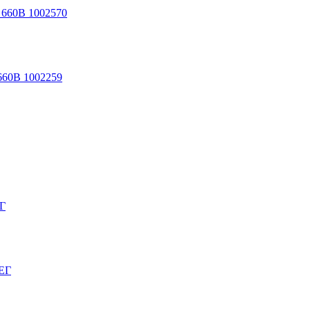
 660В 1002570
660В 1002259
Г
ЕГ