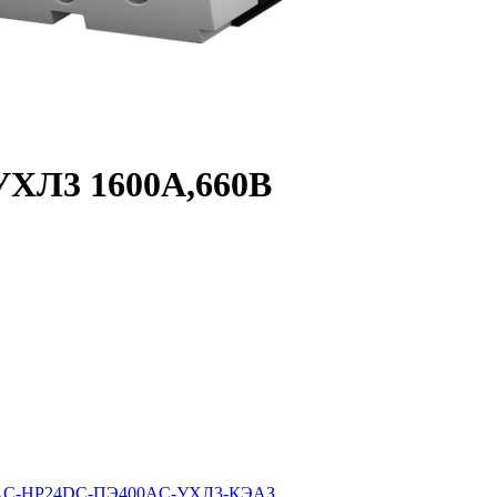
0УХЛ3 1600А,660В
690AC-НР24DC-ПЭ400AC-УХЛ3-КЭАЗ