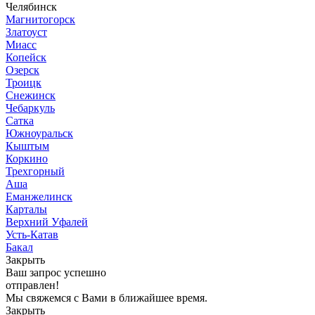
Челябинск
Магнитогорск
Златоуст
Миасс
Копейск
Озерск
Троицк
Снежинск
Чебаркуль
Сатка
Южноуральск
Кыштым
Коркино
Трехгорный
Аша
Еманжелинск
Карталы
Верхний Уфалей
Усть-Катав
Бакал
Закрыть
Ваш запрос успешно
отправлен!
Мы свяжемся с Вами в ближайшее время.
Закрыть