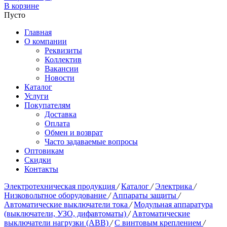
В корзине
Пусто
Главная
О компании
Реквизиты
Коллектив
Вакансии
Новости
Каталог
Услуги
Покупателям
Доставка
Оплата
Обмен и возврат
Часто задаваемые вопросы
Оптовикам
Скидки
Контакты
Электротехническая продукция
/
Каталог
/
Электрика
/
Низковольтное оборудование
/
Аппараты защиты
/
Автоматические выключатели тока
/
Модульная аппаратура
(выключатели, УЗО, дифавтоматы)
/
Автоматические
выключатели нагрузки (ABB)
/
С винтовым креплением
/