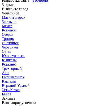
Разработка сайта -
Seo4profit
Закрыть
Выберите город
Челябинск
Магнитогорск
Златоуст
Миасс
Копейск
Озерск
Троицк
Снежинск
Чебаркуль
Сатка
Южноуральск
Кыштым
Коркино
Трехгорный
Аша
Еманжелинск
Карталы
Верхний Уфалей
Усть-Катав
Бакал
Закрыть
Ваш запрос успешно