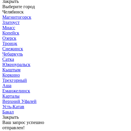
Закрыть
Выберите город
Челябинск
Магнитогорск
Златоуст
Миасс
Копейск
Озерск
Троицк
Снежинск
Чебаркуль
Сатка
Южноуральск
Кыштым
Коркино
Трехгорный
Аша
Еманжелинск
Карталы
Верхний Уфалей
Усть-Катав
Бакал
Закрыть
Ваш запрос успешно
отправлен!