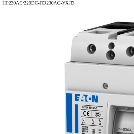
НР230AC/220DC-ПЭ230AC-УХЛ3