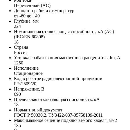
Род тока
Переменный (AC)
Диапазон рабочих температур
от -60 до +40
Глубина, мм
224
Номинальная отключающая способность, кA (AC)
(IEC/EN 60898)
18
Страна
Россия
Уставка срабатывания магнитного расцепителя Im, А
1250
Исполнение
Стационарное
Код в реестре радиоэлектронной продукции
РЭ-2509/20
Напряжение, В
690
Предельная отключающая способность, кA
18
Нормативный документ
ГОСТ Р 50030.2, ТУ3422-037-05758109-2011
Максимальное сечение подключаемого кабеля, мм2
185