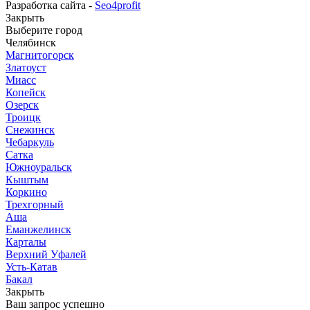
Разработка сайта -
Seo4profit
Закрыть
Выберите город
Челябинск
Магнитогорск
Златоуст
Миасс
Копейск
Озерск
Троицк
Снежинск
Чебаркуль
Сатка
Южноуральск
Кыштым
Коркино
Трехгорный
Аша
Еманжелинск
Карталы
Верхний Уфалей
Усть-Катав
Бакал
Закрыть
Ваш запрос успешно