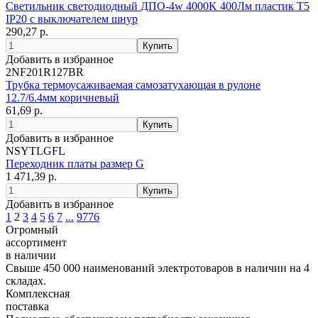
Светильник светодиодный ДПО-4w 4000K 400Лм пластик Т5
IP20 с выключателем шнур
290,27 р.
Добавить в избранное
2NF201R127BR
Трубка термоусаживаемая самозатухающая в рулоне
12.7/6.4мм коричневый
61,69 р.
Добавить в избранное
NSYTLGFL
Переходник платы размер G
1 471,39 р.
Добавить в избранное
1
2
3
4
5
6
7
...
9776
Огромный
ассортимент
в наличии
Свыше 450 000 наименований электротоваров в наличии на 4
складах.
Комплексная
поставка