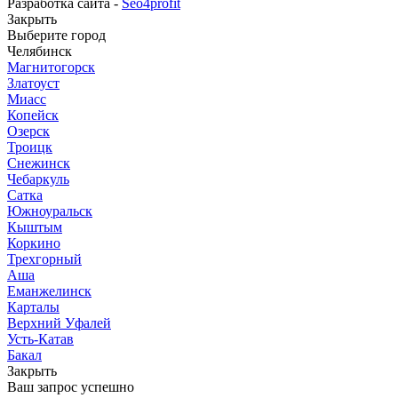
Разработка сайта -
Seo4profit
Закрыть
Выберите город
Челябинск
Магнитогорск
Златоуст
Миасс
Копейск
Озерск
Троицк
Снежинск
Чебаркуль
Сатка
Южноуральск
Кыштым
Коркино
Трехгорный
Аша
Еманжелинск
Карталы
Верхний Уфалей
Усть-Катав
Бакал
Закрыть
Ваш запрос успешно