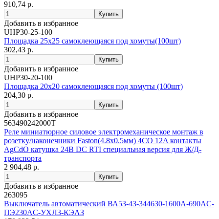
910,74 р.
Добавить в избранное
UHP30-25-100
Площадка 25х25 самоклеющаяся под хомуты(100шт)
302,43 р.
Добавить в избранное
UHP30-20-100
Площадка 20х20 самоклеющаяся под хомуты (100шт)
204,30 р.
Добавить в избранное
563490242000T
Реле миниатюрное силовое электромеханическое монтаж в
розетку/наконечники Faston(4.8х0.5мм) 4CO 12A контакты
AgCdO катушка 24В DC RTI специальная версия для Ж/Д-
транспорта
2 904,48 р.
Добавить в избранное
263095
Выключатель автоматический ВА53-43-344630-1600А-690AC-
ПЭ230AC-УХЛ3-КЭАЗ