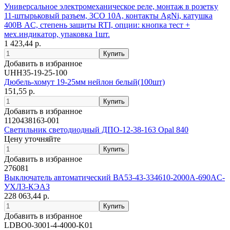
Универсальное электромеханическое реле, монтаж в розетку
11-штырьковый разъем, 3CO 10A, контакты AgNi, катушка
400В AC, степень защиты RTI, опции: кнопка тест +
мех.индикатор, упаковка 1шт.
1 423,44 р.
Добавить в избранное
UHH35-19-25-100
Дюбель-хомут 19-25мм нейлон белый(100шт)
151,55 р.
Добавить в избранное
1120438163-001
Светильник светодиодный ДПО-12-38-163 Opal 840
Цену уточняйте
Добавить в избранное
276081
Выключатель автоматический ВА53-43-334610-2000А-690AC-
УХЛ3-КЭАЗ
228 063,44 р.
Добавить в избранное
LDBO0-3001-4-4000-K01